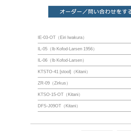
Stool & Ottoman
IE-03-OT（Eiri Iwakura）
IL-05（Ib Kofod-Larsen 1956）
IL-06（Ib Kofod-Larsen）
KTSTO-41 [stool]（Kitani）
ZR-09（Zirkus）
KTSO-15-OT（Kitani）
DFS-J09OT（Kitani）